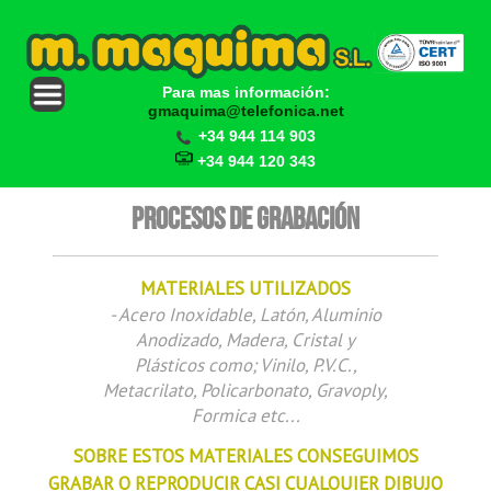
Para mas información:
gmaquima@telefonica.net
+34 944 114 903
+34 944 120 343
Procesos de Grabación
MATERIALES UTILIZADOS
- Acero Inoxidable, Latón, Aluminio
Anodizado, Madera, Cristal y
Plásticos como; Vinilo, P.V.C.,
Metacrilato, Policarbonato, Gravoply,
Formica etc...
SOBRE ESTOS MATERIALES CONSEGUIMOS
GRABAR O REPRODUCIR CASI CUALQUIER DIBUJO